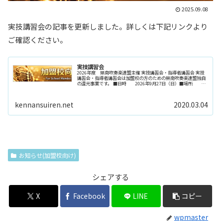
2025.09.08
実技講習会の記事を更新しました。詳しくは下記リンクより
ご確認ください。
実技講習会
2026年度 県南吹奏楽連盟主催 実技講習会・指導者講習会 実技
講習会・指導者講習会は加盟校の方のための県南吹奏楽連盟独自
の還元事業です。 ■日時 2026年9月27日（日）■場所 横
須賀市立横須賀総合高等学校■内容 ①グループレッス...
kennansuiren.net
2020.03.04
お知らせ(加盟校向け)
シェアする
X
Facebook
LINE
コピー
wpmaster