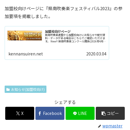
加盟校向けページに『県南吹奏楽フェスティバル2023』の参
加要項を掲載しました。
加盟校向けページ
県南吹奏楽連盟から加盟校向けにお知らせや配付資
料・データがある場合はこちらでご確認いただけま
す。 New!! 県南吹奏楽コンクール関係(2026年4月23
日更新) 2026-con-entrysheet(2026.4.27更新版)ダ
ウンロー...
kennansuiren.net
2020.03.04
お知らせ(加盟校向け)
シェアする
X
Facebook
LINE
コピー
wpmaster