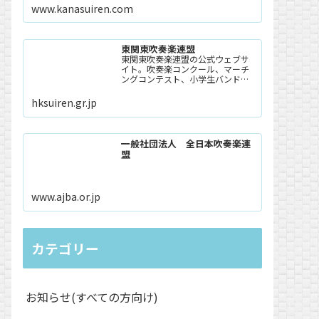
www.kanasuiren.com
東関東吹奏楽連盟
東関東吹奏楽連盟の公式ウェブサ
イト。吹奏楽コンクール、マーチ
ングコンテスト、小学生バンドフ
ェスティバル、アンサンブルコン
テスト等の事業案内や過去の大会
hksuiren.gr.jp
記録、連盟概要、事務局情報等を
掲載。
一般社団法人 全日本吹奏楽連
盟
www.ajba.or.jp
カテゴリー
お知らせ(すべての方向け)